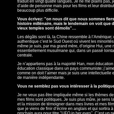
traduit en vingt quatre langues. Je ne me plains pas, j
d’aide de personne mais pour les films et leur distribut
beaucoup plus difficile.
Vous écrivez: "on nous dit que nous sommes fiers
histoire millénaire, mais le lendemain on voit que
vieux temples sont démolis"…
Les dégâts sont là, la Chine ressemble à l’Amérique; 
authentique c’est le Sud Ouest où vivent les minorité
même je suis, par ma grand mère, d’origine Hui, une 
essentiellement musulmane qui, dans un passé lointai
centrale.
Je n’appartiens pas à la majorité Han, mon éducation
éducation classique dans un pays communiste; j’aime
comme on doit l’aimer mais je suis une intellectuelle e
de manière indépendante.
Vous ne semblez pas vous intéresser à la politiq
Je ne veux pas être impliquée même si les thèmes de
mes films sont politiques. Je suis plus mûre, je sens l
et la mission de témoigner dans mes livres et mes fil
que je viens de finir d’écrire en anglais et qui sortira 
prochain aura pour titre "UFO in her eyes". C’est un p