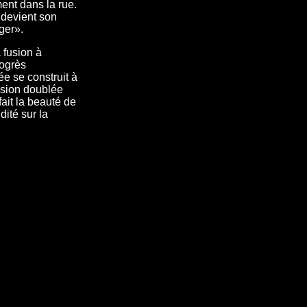
ent dans la rue.
i devient son
ger».
 fusion à
rogrès
ée se construit à
ssion doublée
fait la beauté de
dité sur la