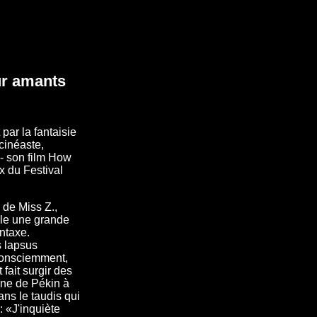
our amants
par la fantaisie
cinéaste,
 - son film How
ix du Festival
 de Miss Z.,
èle une grande
ntaxe.
s lapsus
nconsciemment,
 fait surgir des
ène de Pékin à
ans le taudis qui
 : «J'inquiète