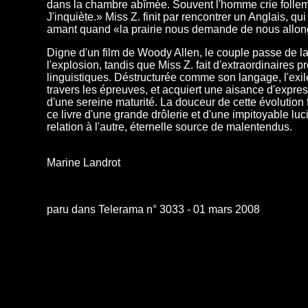
dans la chambre abîmée. Souvent l'homme crie follem
J'inquiète.» Miss Z. finit par rencontrer un Anglais, qu
amant quand «la prairie nous demande de nous allon
Digne d'un film de Woody Allen, le couple passe de la
l'explosion, tandis que Miss Z. fait d'extraordinaires p
linguistiques. Déstructurée comme son langage, l'exil
travers les épreuves, et acquiert une aisance d'expre
d'une sereine maturité. La douceur de cette évolution 
ce livre d'une grande drôlerie et d'une impitoyable luci
relation à l'autre, éternelle source de malentendus.
Marine Landrot
paru dans Telerama n° 3033 - 01 mars 2008