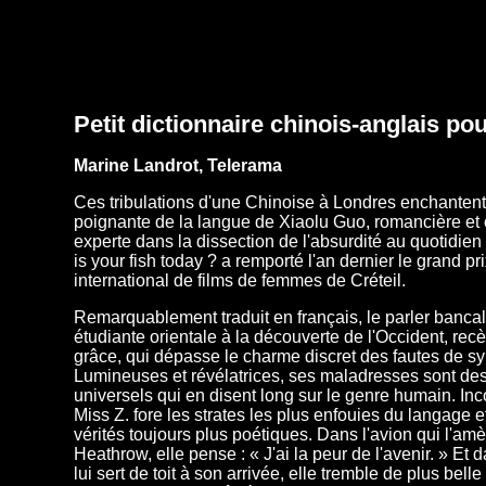
Petit dictionnaire chinois-anglais p
Marine Landrot, Telerama
Ces tribulations d'une Chinoise à Londres enchantent 
poignante de la langue de Xiaolu Guo, romancière et 
experte dans la dissection de l'absurdité au quotidien
is your fish today ? a remporté l'an dernier le grand pr
international de films de femmes de Créteil.
Remarquablement traduit en français, le parler bancal
étudiante orientale à la découverte de l'Occident, rec
grâce, qui dépasse le charme discret des fautes de sy
Lumineuses et révélatrices, ses maladresses sont de
universels qui en disent long sur le genre humain. I
Miss Z. fore les strates les plus enfouies du langage et
vérités toujours plus poétiques. Dans l'avion qui l'am
Heathrow, elle pense : « J'ai la peur de l'avenir. » Et d
lui sert de toit à son arrivée, elle tremble de plus belle