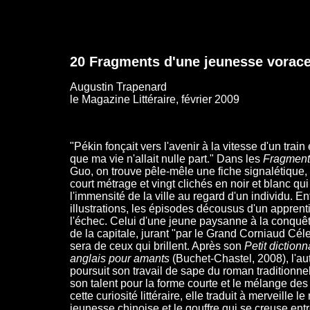
20 Fragments d'une jeunesse vorac
Augustin Trapenard
le Magazine Littéraire, février 2009
"Pékin fonçait vers l'avenir à la vitesse d'un train
que ma vie n'allait nulle part." Dans les
Fragment
Guo, on trouve pêle-mêle une fiche signalétique,
court métrage et vingt clichés en noir et blanc qu
l'immensité de la ville au regard d'un individu. E
illustrations, les épisodes décousus d'un appren
l'échec. Celui d'une jeune paysanne à la conquê
de la capitale, jurant "par le Grand Corniaud Céle
sera de ceux qui brillent. Après son
Petit dictionn
anglais pour amants
(Buchet-Chastel, 2008), l'au
poursuit son travail de sape du roman traditionne
son talent pour la forme courte et le mélange de
cette curiosité littéraire, elle traduit à merveille le
jeunesse chinoise et le gouffre qui se creuse entr