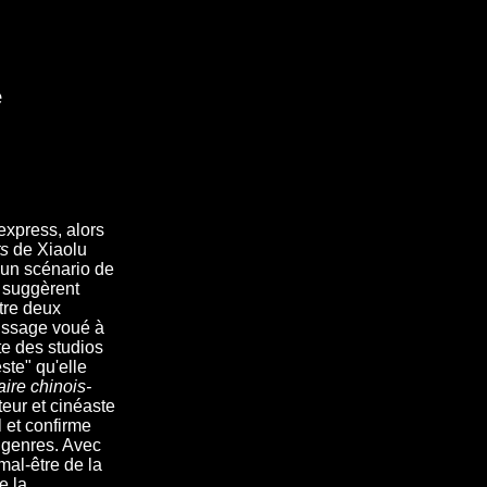
e
 express, alors
s
de Xiaolu
 un scénario de
i suggèrent
ntre deux
tissage voué à
te des studios
ste" qu'elle
aire chinois-
teur et cinéaste
l et confirme
s genres. Avec
 mal-être de la
e la