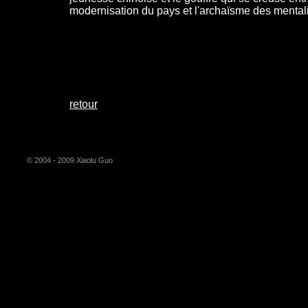
modernisation du pays et l'archaïsme des mentali
retour
© 2004 - 2009 Xiaolu Guo