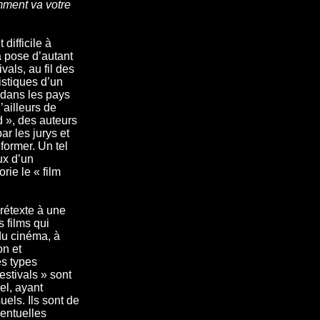
ment va votre
difficile à
la pose d’autant
ivals, au fil des
istiques d’un
 dans les pays
’ailleurs de
d », des auteurs
ar les jurys et
nformer. Un tel
ux d’un
ie le « film
prétexte à une
s films qui
 du cinéma, à
on et
es types
estivals » sont
l, ayant
els. Ils sont de
entuelles