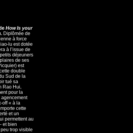
de
How Is your
u.
Diplômée de
ienne à force
iao-lu est dotée
ra à l’issue de
 petits déjeuners
plaires de ses
icquier) est
 cette double
 du Sud de la
ir tué sa
n Rao Hui,
ment pour la
et agencement
off « à la
emporte cette
erté et un
qui permettent au
– et bien
 peu trop visible