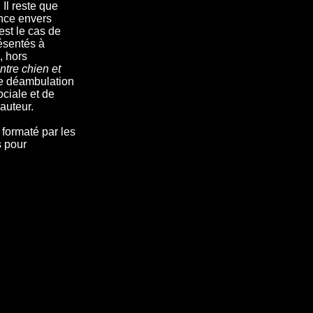
Il reste que
ence envers
est le cas de
résentés à
, hors
ntre chien et
le déambulation
ciale et de
auteur.
 formaté par les
s pour
t.