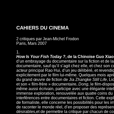
CAHIERS
DU CINEMA
2 critiques par Jean-Michel Frodon
Paris, Mars 2007
1.
How Is Your Fish Today ?
, de la Chinoise Guo Xiao
d’un embrayage du documentaire sur la fiction et de la f
documentaire, sauf qu’il s’agit chez elle, et chez son c
acteur principal Rao Hui, d’un jeu délibéré, et revendi
explicitement par le film lui-même. Quelques mois apr
du grand œuvre de fiction de Jia Zhangke
Still Life
, Li
et son « film-frère » documentaire,
Dong
, le film-dispos
même aussi écrivain, participe avec une élégante intel
immense exploration, renouvelée aux quatre coins du
interférences entre documentaires et fiction. Cette expl
de formaliste, elle concerne les possibilités pour les i
de raconter le monde réel, d’en proposer des représen
désirables,et de permettre la critique par chacun de co