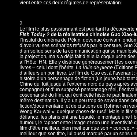
vient entre ces deux régimes de représentation.
2.
Le film le plus passionnant est pourtant la découverte
Fish Today ?
de la réalisatrice chinoise Guo Xiao-l
l’Institut du cinéma de Pékin, devenue écrivain london
d’avoir vu ses scénarios refusés par la censure, Guo X
d’un solide sens de la communication qui se manifeste
la projection, mais a déjà fait d’elle la coqueluche des
à l’Hôtel HN. Elle y distribue généreusement les exem
livres – celui dont j’hérite,
La Ville de pierre
(Editions P
d’ailleurs un bon livre. Le film de Guo est à l’avenant :
histoire d’un personnage de fiction (un jeune habitant
Chine qui fuit jusqu’à l’extrême nord du pays après avo
compagne) et d’un supposé personnage réel, l’écrivai
coscénariste du film, qui écrit cette histoire part finale
même destination. Il y a un peu trop de savoir dans c
fiction/documentaire, et de citations de Rohmer en voix-
Wong Kar-wai », quelque chose de rusé. Mais le film 
défiance, les plans ont une beauté, le montage une lib
humour, le rapport entre image et son une inventivité 
film d’être meilleur, bien meilleur que son « concept » 
meilleur que son titre, lui aussi marqué par un sens un