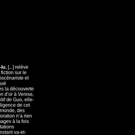
-lu
, [...] relève
iction sur le
oscénariste et
qué
ès la découverte
on d’or à Venise,
itif de Guo, elle-
ligence de cet
 monde, des
oration n’a rien
mages à la fois
tations
nstant va-et-