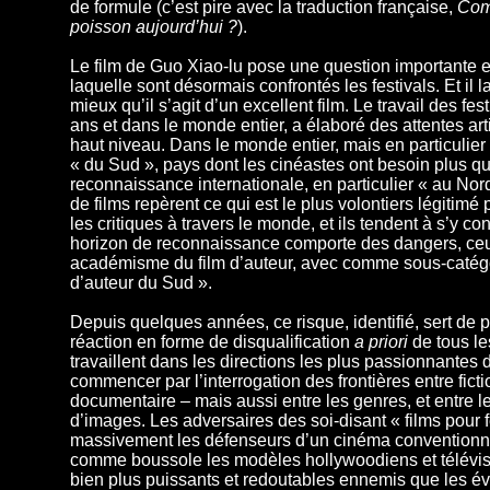
de formule (c’est pire avec la traduction française,
Com
poisson aujourd’hui ?
).
Le film de Guo Xiao-lu pose une question importante et 
laquelle sont désormais confrontés les festivals. Et il 
mieux qu’il s’agit d’un excellent film. Le travail des fest
ans et dans le monde entier, a élaboré des attentes art
haut niveau. Dans le monde entier, mais en particulier
« du Sud », pays dont les cinéastes ont besoin plus qu
reconnaissance internationale, en particulier « au Nor
de films repèrent ce qui est le plus volontiers légitimé p
les critiques à travers le monde, et ils tendent à s’y co
horizon de reconnaissance comporte des dangers, ce
académisme du film d’auteur, avec comme sous-catégor
d’auteur du Sud ».
Depuis quelques années, ce risque, identifié, sert de 
réaction en forme de disqualification
a priori
de tous le
travaillent dans les directions les plus passionnantes
commencer par l’interrogation des frontières entre ficti
documentaire – mais aussi entre les genres, et entre l
d’images. Les adversaires des soi-disant « films pour f
massivement les défenseurs d’un cinéma conventionne
comme boussole les modèles hollywoodiens et télévisu
bien plus puissants et redoutables ennemis que les év