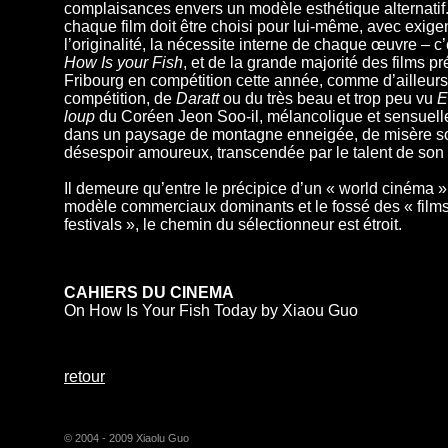
complaisances envers un modèle esthétique alternatif. 
chaque film doit être choisi pour lui-même, avec exig
l’originalité, la nécessite interne de chaque œuvre – c’
How Is your Fish
, et de la grande majorité des films p
Fribourg en compétition cette année, comme d’ailleurs
compétition, de
Daratt
ou du très beau et trop peu vu
E
loup
du Coréen Jeon Soo-il, mélancolique et sensuel
dans un paysage de montagne enneigée, de misère so
désespoir amoureux, transcendée par le talent de son 
Il demeure qu’entre le précipice d’un « world cinéma »
modèle commerciaux dominants et le fossé des « film
festivals », le chemin du sélectionneur est étroi
CAHIERS
DU CINEMA
On How Is Your Fish Today by Xiaou Guo
retour
© 2004 - 2009 Xiaolu Guo